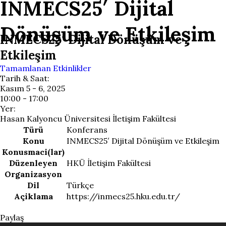
INMECS25′ Dijital
Dönüşüm ve Etkileşim
INMECS25′ Dijital Dönüşüm ve
Etkileşim
Tamamlanan Etkinlikler
Tarih & Saat:
Kasım 5 - 6, 2025
10:00 - 17:00
Yer:
Hasan Kalyoncu Üniversitesi İletişim Fakültesi
Türü
Konferans
Konu
INMECS25′ Dijital Dönüşüm ve Etkileşim
Konusmaci(lar)
Düzenleyen
HKÜ İletişim Fakültesi
Organizasyon
Dil
Türkçe
Açiklama
https://inmecs25.hku.edu.tr/
Paylaş