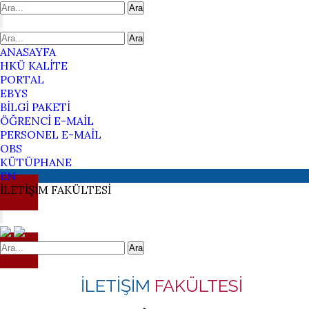
Ara
Ara
ANASAYFA
HKÜ KALİTE
PORTAL
EBYS
BİLGİ PAKETİ
ÖĞRENCİ E-MAİL
PERSONEL E-MAİL
OBS
KÜTÜPHANE
EN
İLETİŞİM
FAKÜLTESİ
Ara
İLETİŞİM
FAKÜLTESİ