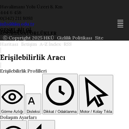
Havalimanı Yolu Üzeri 8. Km
444 6 458
0(342) 211 8081
info@hku.edu.tr
GENEL BİLGİ
FAKÜLTELER
KOORDİNATÖRLÜKLER
ⓒ Copyright 2025 HKÜ
Gizlilik Politikası
Site
Haritası
İletişim
A-Z İndex
RSS
Erişilebilirlik Aracı
Erişilebilirlik Profilleri
Görme Azlığı
Disleksi
Dikkat / Odaklanma
Motor / Kolay Tıkla
Dolaşım Ayarları