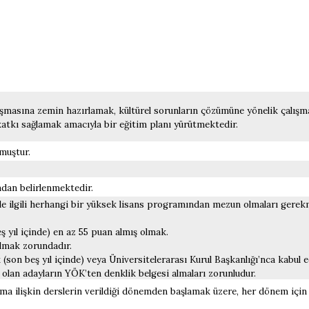
oluşmasına zemin hazırlamak, kültürel sorunların çözümüne yönelik çalış
katkı sağlamak amacıyla bir eğitim planı yürütmektedir.
muştur.
ndan belirlenmektedir.
ile ilgili herhangi bir yüksek lisans programından mezun olmaları gerek
 yıl içinde) en az 55 puan almış olmak.
lmak zorundadır.
on beş yıl içinde) veya Üniversitelerarası Kurul Başkanlığı’nca kabul e
olan adayların YÖK’ten denklik belgesi almaları zorunludur.
 ilişkin derslerin verildiği dönemden başlamak üzere, her dönem için k