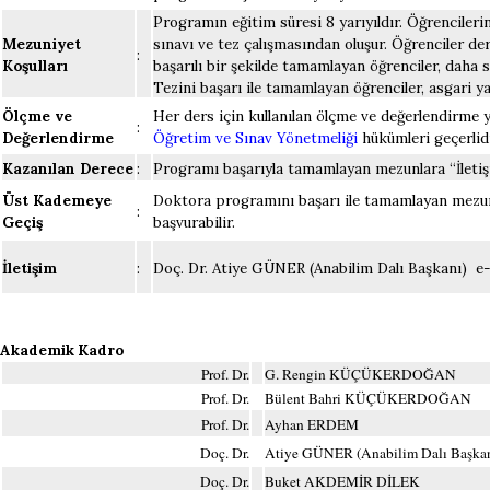
Programın eğitim süresi 8 yarıyıldır. Öğrencileri
Mezuniyet
sınavı ve tez çalışmasından oluşur. Öğrenciler der
:
Koşulları
başarılı bir şekilde tamamlayan öğrenciler, daha
Tezini başarı ile tamamlayan öğrenciler, asgari 
Ölçme ve
Her ders için kullanılan ölçme ve değerlendirme 
:
Değerlendirme
Öğretim ve Sınav Yönetmeliği
hükümleri geçerlidi
Kazanılan Derece
:
Programı başarıyla tamamlayan mezunlara “İletişi
Üst Kademeye
Doktora programını başarı ile tamamlayan mezunla
:
Geçiş
başvurabilir.
İletişim
:
Doç. Dr. Atiye GÜNER (Anabilim Dalı Başkanı) e
Akademik Kadro
Prof. Dr.
G. Rengin KÜÇÜKERDOĞAN
Prof. Dr.
Bülent Bahri KÜÇÜKERDOĞAN
Prof. Dr.
Ayhan ERDEM
Doç. Dr.
Atiye GÜNER (Anabilim Dalı Başkan
Doç. Dr.
Buket AKDEMİR DİLEK