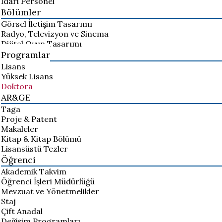
İdari Personel
Bölümler
Görsel İletişim Tasarımı
Radyo, Televizyon ve Sinema
Dijital Oyun Tasarımı
Programlar
Lisans
Yüksek Lisans
Doktora
AR&GE
Taga
Proje & Patent
Makaleler
Kitap & Kitap Bölümü
Lisansüstü Tezler
Öğrenci
Akademik Takvim
Öğrenci İşleri Müdürlüğü
Mevzuat ve Yönetmelikler
Staj
Çift Anadal
Değişim Programları