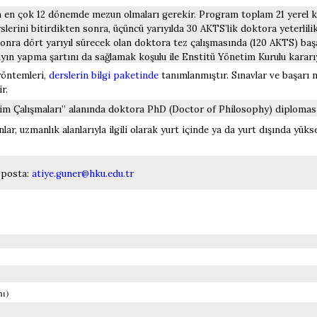
n en çok 12 dönemde mezun olmaları gerekir. Program toplam 21 yerel kred
slerini bitirdikten sonra, üçüncü yarıyılda 30 AKTS’lik doktora yeterlili
 sonra dört yarıyıl sürecek olan doktora tez çalışmasında (120 AKTS) baş
yayın yapma şartını da sağlamak koşulu ile Enstitü Yönetim Kurulu kara
yöntemleri,
derslerin bilgi paketinde
tanımlanmıştır. Sınavlar ve başarı no
r.
m Çalışmaları” alanında doktora PhD (Doctor of Philosophy) diploması 
r, uzmanlık alanlarıyla ilgili olarak yurt içinde ya da yurt dışında y
-posta:
atiye.guner@hku.edu.tr
ı)