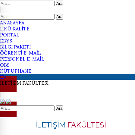
Ara
Ara
ANASAYFA
HKÜ KALİTE
PORTAL
EBYS
BİLGİ PAKETİ
ÖĞRENCİ E-MAİL
PERSONEL E-MAİL
OBS
KÜTÜPHANE
EN
İLETİŞİM
FAKÜLTESİ
Ara
İLETİŞİM
FAKÜLTESİ